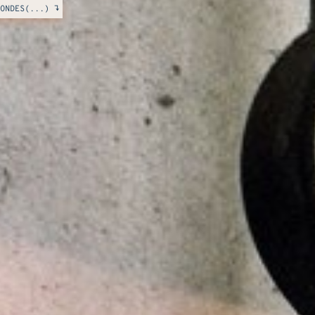
ONDES(...) ↴